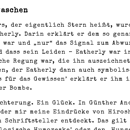
waschen
rs, der eigentlich Stern heißt, wur
herly. Darin erklärt er dem so gen
 war und „nur“ das Signal zum Abwur
d dass sein Leiden – Eatherly war 
che Regung war, die ihn auszeichnet
n, der Eatherly dann auch symbolis
s für das Gewissen’ erklärt er ihm 
er Bombe.
chterung. Ein Glück. In Günther An
 der mir meine Eindrücke von Hiros
 Schriftsteller entdeckt. Das gilt 