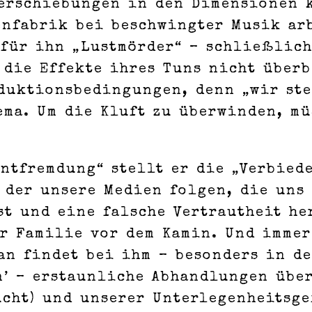
Verschiebungen in den Dimensionen 
fenfabrik bei beschwingter Musik ar
 für ihn „Lustmörder“ – schließlich
 die Effekte ihres Tuns nicht überb
duktionsbedingungen, denn „wir ste
ema. Um die Kluft zu überwinden, mü
ntfremdung“ stellt er die „Verbied
 der unsere Medien folgen, die uns 
st und eine falsche Vertrautheit he
r Familie vor dem Kamin. Und immer
an findet bei ihm – besonders in d
n’ – erstaunliche Abhandlungen übe
ucht) und unserer Unterlegenheitsge