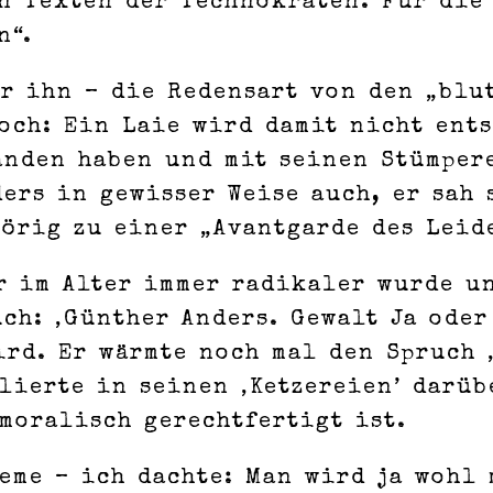
n Texten der Technokraten. Für die 
n“.
ür ihn – die Redensart von den „blu
och: Ein Laie wird damit nicht ent
änden haben und mit seinen Stümper
ers in gewisser Weise auch, er sah 
örig zu einer „Avantgarde des Leid
er im Alter immer radikaler wurde u
ch: ‚Günther Anders. Gewalt Ja ode
rd. Er wärmte noch mal den Spruch 
lierte in seinen ‚Ketzereien’ darüb
moralisch gerechtfertigt ist.
eme – ich dachte: Man wird ja wohl