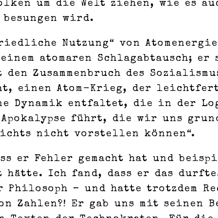
olken um die Welt ziehen, wie es au
 besungen wird.
friedliche Nutzung“ von Atomenergie
 einem atomaren Schlagabtausch; er 
t den Zusammenbruch des Sozialismus
ht, einen Atom-Krieg, der leichtfer
ne Dynamik entfaltet, die in der Lo
 Apokalypse führt, die wir uns grun
ichts nicht vorstellen können“.
ss er Fehler gemacht hat und beisp
 hätte. Ich fand, dass er das durfte
r Philosoph – und hatte trotzdem Re
on Zahlen?! Er gab uns mit seinen 