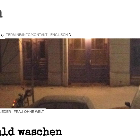
n
L
TERMINE/INFO/KONTAKT
ENGLISCH
LIEDER
FRAU OHNE WELT
uld waschen