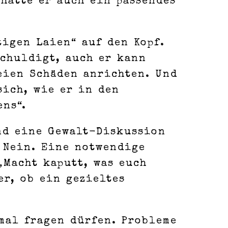
hatte er auch ein passendes
tigen Laien“ auf den Kopf.
schuldigt, auch er kann
eien Schäden anrichten. Und
sich, wie er in den
ens“.
nd eine Gewalt-Diskussion
r Nein. Eine notwendige
„Macht kaputt, was euch
er, ob ein gezieltes
 mal fragen dürfen. Probleme