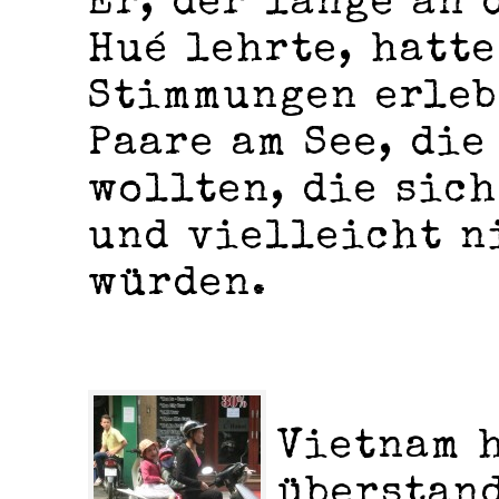
Er, der lange an 
Hué lehrte, hatt
Stimmungen erleb
Paare am See, di
wollten, die sic
und vielleicht n
würden.
Vietnam 
überstand