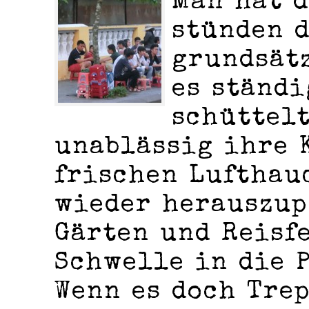
Man hat d
stünden 
grundsätz
es ständi
schüttel
unablässig ihre 
frischen Lufthau
wieder herauszup
Gärten und Reisf
Schwelle in die 
Wenn es doch Tre