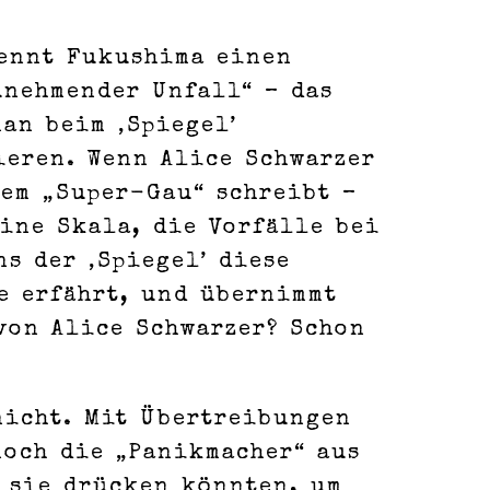
nennt Fukushima einen
unehmender Unfall“ – das
an beim ‚Spiegel’
ieren. Wenn Alice Schwarzer
em „Super-Gau“ schreibt –
eine Skala, die Vorfälle bei
s der ‚Spiegel’ diese
e erfährt, und übernimmt
 von Alice Schwarzer? Schon
 nicht. Mit Übertreibungen
noch die „Panikmacher“ aus
n sie drücken könnten, um