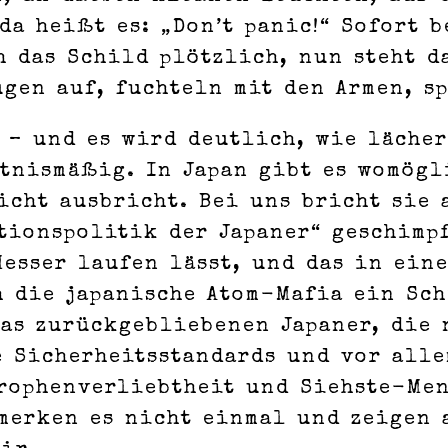
da heißt es: „Don’t panic!“ Sofort 
h das Schild plötzlich, nun steht da
gen auf, fuchteln mit den Armen, s
 – und es wird deutlich, wie läche
ltnismäßig. In Japan gibt es womögl
icht ausbricht. Bei uns bricht sie 
tionspolitik der Japaner“ geschimpf
Messer laufen lässt, und das in ei
h die japanische Atom-Mafia ein Sc
was zurückgebliebenen Japaner, die
e Sicherheitsstandards und vor alle
trophenverliebtheit und Siehste-Men
 merken es nicht einmal und zeigen 