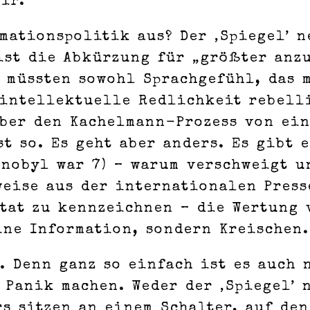
ir.
rmationspolitik aus? Der ‚Spiegel’ 
ist die Abkürzung für „größter anz
 müssten sowohl Sprachgefühl, das m
 intellektuelle Redlichkeit rebell
über den Kachelmann-Prozess von ein
st so. Es geht aber anders. Es gibt 
nobyl war 7) – warum verschweigt un
weise aus der internationalen Press
itat zu kennzeichnen – die Wertung
ine Information, sondern Kreischen.
. Denn ganz so einfach ist es auch
Panik machen. Weder der ‚Spiegel’ 
s sitzen an einem Schalter, auf de