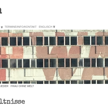
n
L
TERMINE/INFO/KONTAKT
ENGLISCH
LIEDER
FRAU OHNE WELT
ltnisse