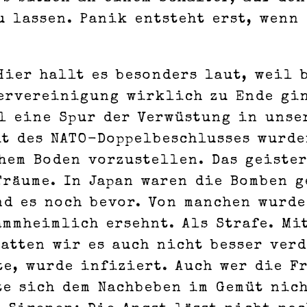
u lassen. Panik entsteht erst, wenn
Hier hallt es besonders laut, weil 
dervereinigung wirklich zu Ende gin
ll eine Spur der Verwüstung in uns
it des NATO-Doppelbeschlusses wurde
hem Boden vorzustellen. Das geiste
Träume. In Japan waren die Bomben g
nd es noch bevor. Von manchen wurd
mmheimlich ersehnt. Als Strafe. Mi
hatten wir es auch nicht besser ver
te, wurde infiziert. Auch wer die F
te sich dem Nachbeben im Gemüt nich