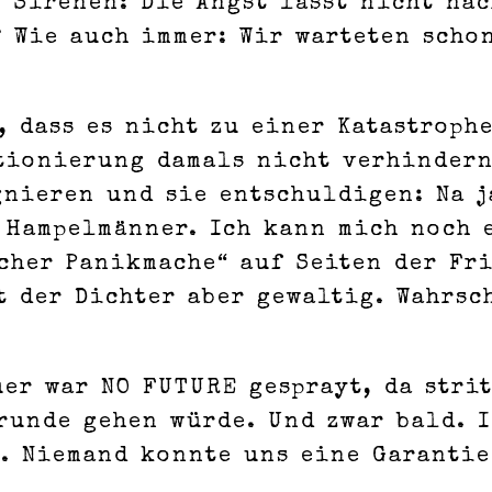
i Sirenen: Die Angst lässt nicht na
 Wie auch immer: Wir warteten scho
 dass es nicht zu einer Katastroph
ationierung damals nicht verhindern
nieren und sie entschuldigen: Na j
 Hampelmänner. Ich kann mich noch 
cher Panikmache“ auf Seiten der Fr
rt der Dichter aber gewaltig. Wahrs
.
uer war NO FUTURE gesprayt, da stri
runde gehen würde. Und zwar bald. I
s. Niemand konnte uns eine Garantie