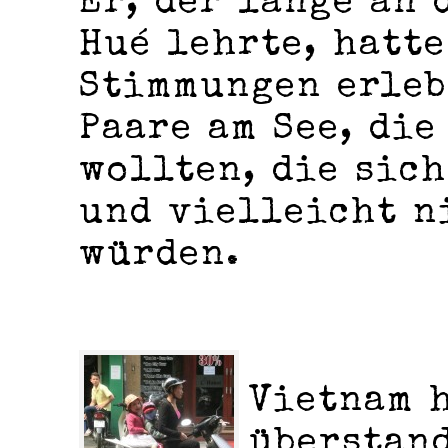
Er, der lange an 
Hué lehrte, hatt
Stimmungen erleb
Paare am See, di
wollten, die sic
und vielleicht n
würden.
Vietnam 
überstand