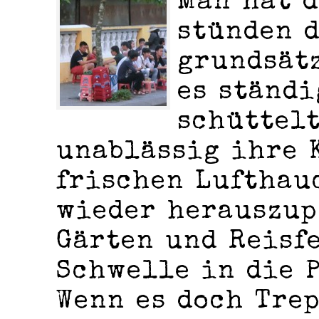
Man hat d
stünden 
grundsätz
es ständi
schüttel
unablässig ihre 
frischen Lufthau
wieder herauszup
Gärten und Reisf
Schwelle in die 
Wenn es doch Tre