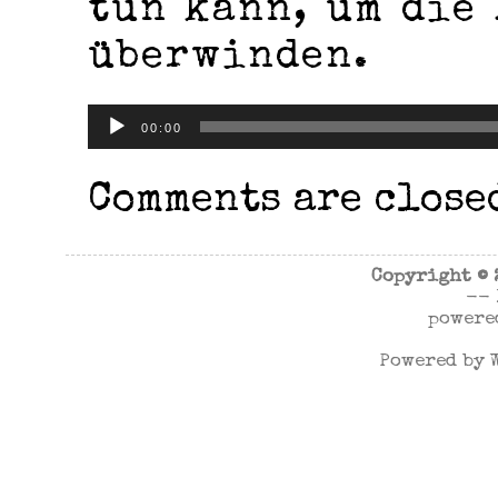
tun kann, um die
überwinden.
Audio-
00:00
Player
Comments are close
Copyright ©
--
powere
Powered by