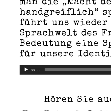
man die „Macht d
handgreiflich“ s
führt uns wieder
Sprachwelt des F
Bedeutung eine S
für unsere Identi
Audio-
00:00
Player
Hören Sie au