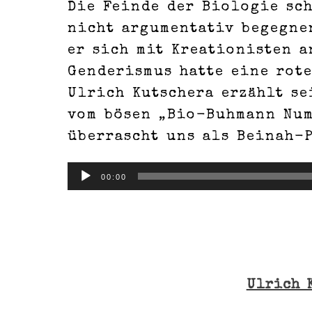
Die Feinde der Biologie sch
nicht argumentativ begegnen
er sich mit Kreationisten a
Genderismus hatte eine rot
Ulrich Kutschera erzählt s
vom bösen „Bio-Buhmann Num
überrascht uns als Beinah-P
Audio-
00:00
Player
Ulrich 