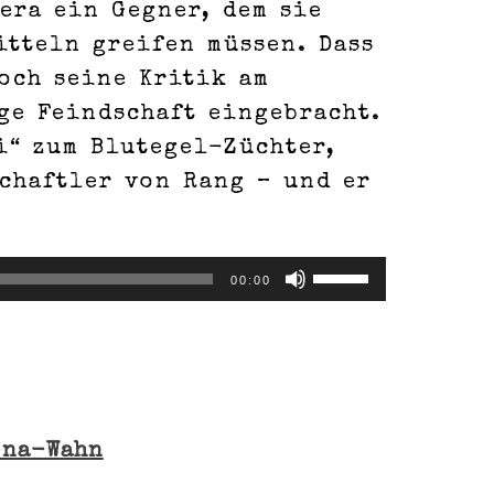
era ein Gegner, dem sie
itteln greifen müssen. Dass
doch seine Kritik am
ge Feindschaft eingebracht.
i“ zum Blutegel-Züchter,
chaftler von Rang – und er
Pfeiltasten
00:00
Hoch/Runter
benutzen,
um
die
Lautstärke
ona-Wahn
zu