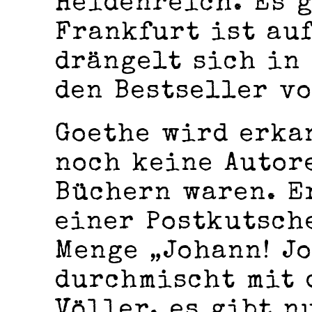
Heidenreich. Es g
Frankfurt ist au
drängelt sich in
den Bestseller vo
Goethe wird erka
noch keine Autor
Büchern waren. E
einer Postkutsch
Menge „Johann! Jo
durchmischt mit 
Völler, es gibt n