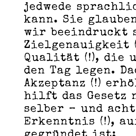
jedwede sprachli
kann. Sie glauben
wir beeindruckt 
Zielgenauigkeit (
Qualität (!), die
den Tag legen. D
Akzeptanz (!) erh
hilft das Gesetz 
selber – und acht
Erkenntnis (!), au
gegründet ist: