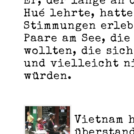
Er, der lange an 
Hué lehrte, hatt
Stimmungen erleb
Paare am See, di
wollten, die sic
und vielleicht n
würden.
Vietnam 
überstand