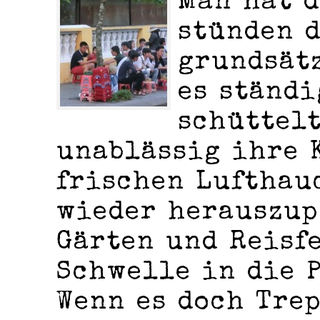
Man hat d
stünden 
grundsätz
es ständi
schüttel
unablässig ihre 
frischen Lufthau
wieder herauszup
Gärten und Reisf
Schwelle in die 
Wenn es doch Tre