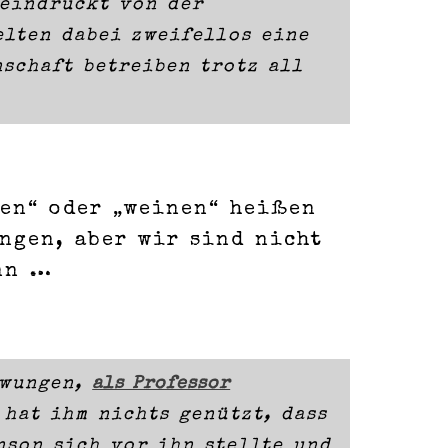
eeindruckt von der
elten dabei zweifellos eine
nschaft betreiben trotz all
len“ oder „weinen“ heißen
ngen, aber wir sind nicht
enn …
zwungen,
als Professor
 hat ihm nichts genützt, dass
nson sich vor ihn stellte und