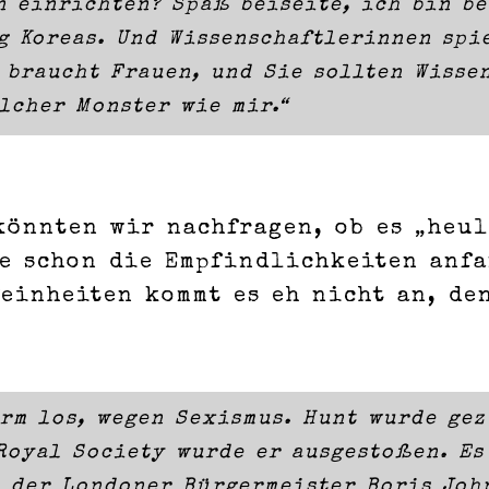
n einrichten? Spaß beiseite, ich bin b
g Koreas. Und Wissenschaftlerinnen spi
 braucht Frauen, und Sie sollten Wisse
lcher Monster wie mir.“
könnten wir nachfragen, ob es „heu
le schon die Empfindlichkeiten anfa
Feinheiten kommt es eh nicht an, d
orm los, wegen Sexismus. Hunt wurde ge
 Royal Society wurde er ausgestoßen. Es
s der Londoner Bürgermeister Boris Joh