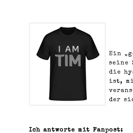
Ein „g
seine 
die hy
ist, m
verans
der si
Ich antworte mit Fanpost: