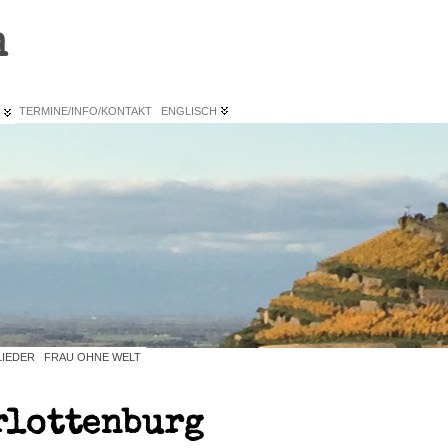
n
L
TERMINE/INFO/KONTAKT
ENGLISCH
LIEDER
FRAU OHNE WELT
rlottenburg