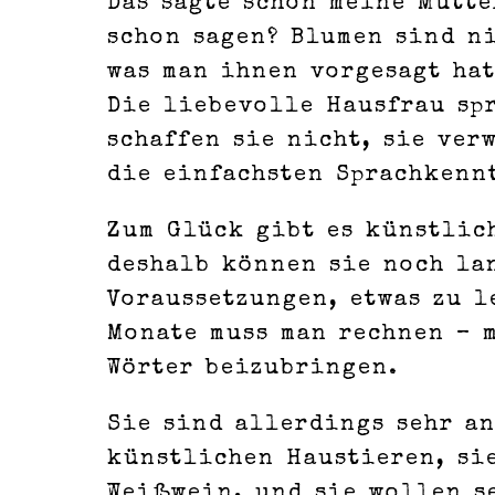
Das sagte schon meine Mutte
schon sagen? Blumen sind ni
was man ihnen vorgesagt ha
Die liebevolle Hausfrau spr
schaffen sie nicht, sie ver
die einfachsten Sprachkenn
Zum Glück gibt es künstlic
deshalb können sie noch la
Voraussetzungen, etwas zu l
Monate muss man rechnen – m
Wörter beizubringen.
Sie sind allerdings sehr a
künstlichen Haustieren, si
Weißwein, und sie wollen se