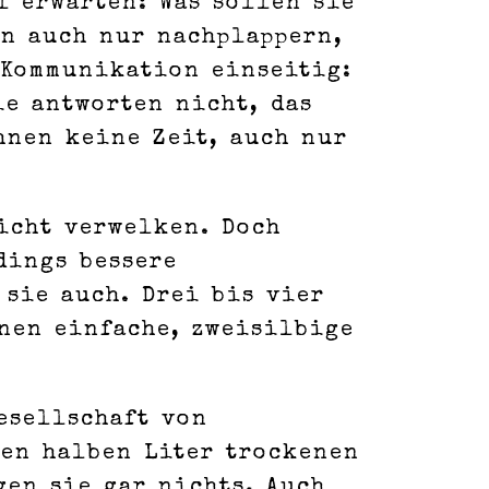
l erwarten: Was sollen sie
en auch nur nachplappern,
 Kommunikation einseitig:
ie antworten nicht, das
hnen keine Zeit, auch nur
icht verwelken. Doch
dings bessere
 sie auch. Drei bis vier
hnen einfache, zweisilbige
esellschaft von
nen halben Liter trockenen
gen sie gar nichts. Auch