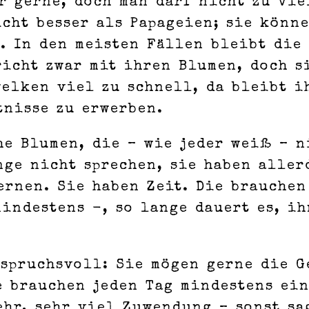
r gerne, doch man darf nicht zu vie
cht besser als Papageien; sie könn
t. In den meisten Fällen bleibt die
icht zwar mit ihren Blumen, doch s
welken viel zu schnell, da bleibt i
tnisse zu erwerben.
he Blumen, die – wie jeder weiß – n
nge nicht sprechen, sie haben aller
ernen. Sie haben Zeit. Die brauchen
indestens -, so lange dauert es, i
nspruchsvoll: Sie mögen gerne die G
e brauchen jeden Tag mindestens ei
hr, sehr viel Zuwendung – sonst sa