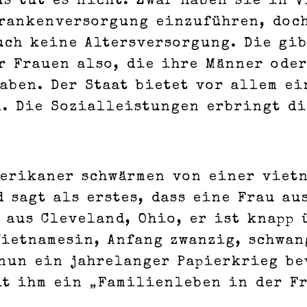
s tut es nicht. Zwar haben sie in V
Krankenversorgung einzuführen, doc
uch keine Altersversorgung. Die gib
r Frauen also, die ihre Männer oder
aben. Der Staat bietet vor allem ei
. Die Sozialleistungen erbringt di
merikaner schwärmen von einer vietn
d sagt als erstes, dass eine Frau a
 aus Cleveland, Ohio, er ist knapp 
Vietnamesin, Anfang zwanzig, schwan
nun ein jahrelanger Papierkrieg be
it ihm ein „Familienleben in der F