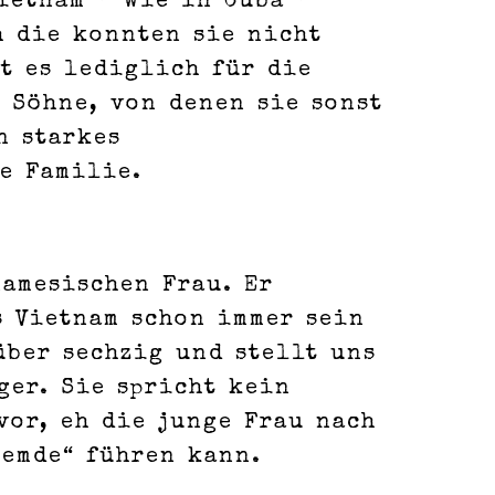
ietnam – wie in Cuba ­–
h die konnten sie nicht
t es lediglich für die
 Söhne, von denen sie sonst
n starkes
e Familie.
amesischen Frau. Er
us Vietnam schon immer sein
über sechzig und stellt uns
ger. Sie spricht kein
vor, eh die junge Frau nach
remde“ führen kann.