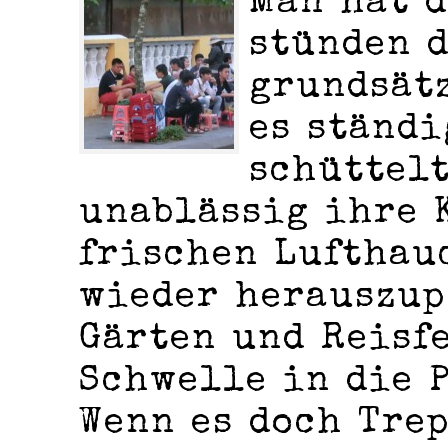
Man hat d
stünden 
grundsätz
es ständi
schüttel
unablässig ihre 
frischen Lufthau
wieder herauszup
Gärten und Reisf
Schwelle in die 
Wenn es doch Tre