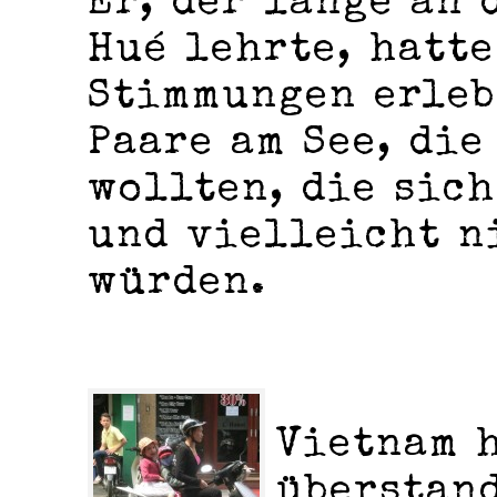
Er, der lange an 
Hué lehrte, hatt
Stimmungen erleb
Paare am See, di
wollten, die sic
und vielleicht n
würden.
Vietnam 
überstand