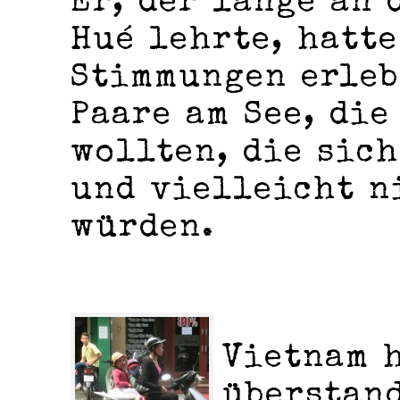
Er, der lange an 
Hué lehrte, hatt
Stimmungen erleb
Paare am See, di
wollten, die sic
und vielleicht n
würden.
Vietnam 
überstand