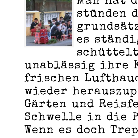
Man hat d
stünden 
grundsätz
es ständi
schüttel
unablässig ihre 
frischen Lufthau
wieder herauszup
Gärten und Reisf
Schwelle in die 
Wenn es doch Tre